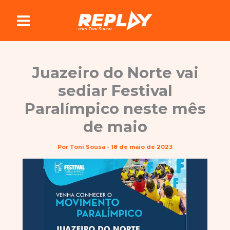
Ir
para
o
conteúdo
Juazeiro do Norte vai
sediar Festival
Paralímpico neste mês
de maio
Por
Toni Sousa
-
18 de maio de 2023