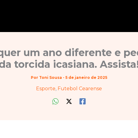
quer um ano diferente e p
da torcida icasiana. Assista
Por
Toni Sousa
-
5 de janeiro de 2025
Esporte
,
Futebol Cearense