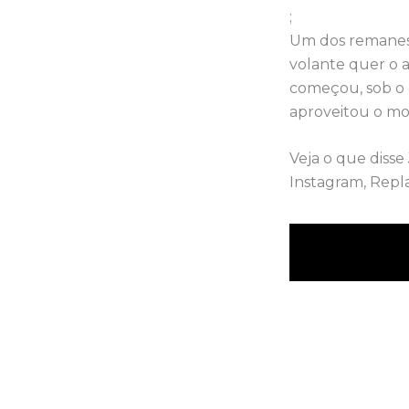
;
Um dos remanesc
volante quer o 
começou, sob o 
aproveitou o mom
Veja o que disse
Instagram, Repla