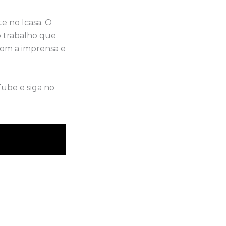
e no Icasa. O
o trabalho que
com a imprensa e
Tube e siga no