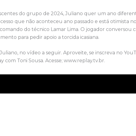
entes do grupo de 2024, Juliano quer um ano diferent
acesso que não aconteceu ano passado e está otimista n
comando do técnico Lamar Lima. O jogador conversou 
ento para pedir apoio a torcida icasiana.
 Juliano, no vídeo a seguir. Aproveite, se inscreva no You
y com Toni Sousa. Acesse; www.replay.tv.br.