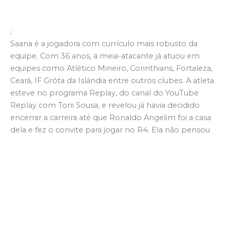
;
Saana é a jogadora com currículo mais robusto da
equipe. Com 36 anos, a meia-atacante já atuou em
equipes como Atlético Mineiro, Corinthians, Fortaleza,
Ceará, IF Gróta da Islândia entre outros clubes. A atleta
esteve no programa Replay, do canal do YouTube
Replay com Toni Sousa, e revelou já havia decidido
encerrar a carreira até que Ronaldo Angelim foi a casa
dela e fez o convite para jogar no R4. Ela não pensou
duas vezes em retornar aos gramados.
Saana foi campeã brasileira pelo Ceará. Na ocasião, o
time alvinegro foi bastante valorizado pela conquista
nacional no futebol feminino, mas essa valorização não
foi sentida no grupo de jogadoras. Saana revelou
mágoa com o Vozão e reclamou da forma que o
elenco em que ela fazia parte foi tratada, mesmo com