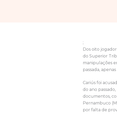
;
Dos oito jogador
do Superior Tri
manipulações em
passada, apenas 
Cariús foi acusa
do ano passado, 
documentos, com
Pernambuco (MPP
por falta de prov