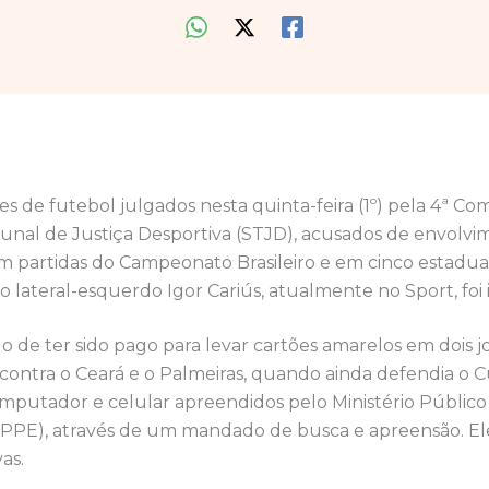
es de futebol julgados nesta quinta-feira (1º) pela 4ª Com
bunal de Justiça Desportiva (STJD), acusados de envolv
 partidas do Campeonato Brasileiro e em cinco estadua
o lateral-esquerdo Igor Cariús, atualmente no Sport, foi
do de ter sido pago para levar cartões amarelos em dois j
contra o Ceará e o Palmeiras, quando ainda defendia o C
putador e celular apreendidos pelo Ministério Público
E), através de um mandado de busca e apreensão. Ele 
as.