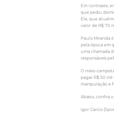
Em contraste, en
que pediu demis
Ele, que atualm
valor de R$ 70 m
Paulo Miranda é
pela época em q
uma chamada de
responsáveis pel
O meio-campista 
pagar R$ 50 mil 
manipulação e fo
Abaixo, confira
Igor Cariús (Spor