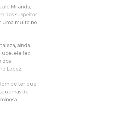
aulo Miranda,
m dos suspeitos.
ar uma multa no
taleza, ainda
lube, ele fez
m dos
uno Lopez.
 Além de ter que
 esquemas de
iminosa.