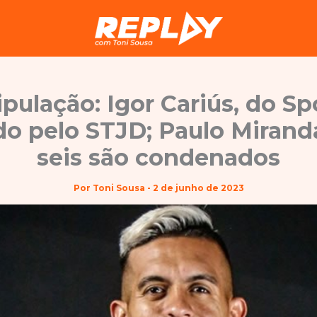
pulação: Igor Cariús, do Spo
do pelo STJD; Paulo Mirand
seis são condenados
Por
Toni Sousa
-
2 de junho de 2023