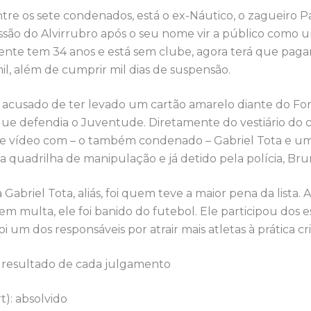
tre os sete condenados, está o ex-Náutico, o zagueiro P
são do Alvirrubro após o seu nome vir a público como u
ente tem 34 anos e está sem clube, agora terá que pag
il, além de cumprir mil dias de suspensão.
 acusado de ter levado um cartão amarelo diante do For
ue defendia o Juventude. Diretamente do vestiário do c
 vídeo com – o também condenado – Gabriel Tota e u
a quadrilha de manipulação e já detido pela polícia, Br
Gabriel Tota, aliás, foi quem teve a maior pena da lista.
em multa, ele foi banido do futebol. Ele participou dos
i um dos responsáveis por atrair mais atletas à prática cr
 o resultado de cada julgamento
t): absolvido