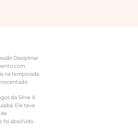
issão Disciplinar
imento com
is na temporada
 inocentado.
ogos da Série A
uiabá. Ele teve
 de
foi absolvido