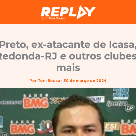
Preto, ex-atacante de Icasa,
Redonda-RJ e outros clubes
mais
Por
Toni Sousa
-
30 de março de 2024