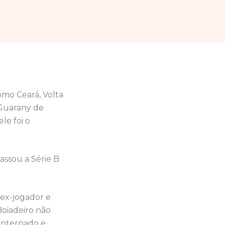
omo Ceará, Volta
 Guarany de
le foi o
assou a Série B
 ex-jogador e
Boiadeiro não
internado e