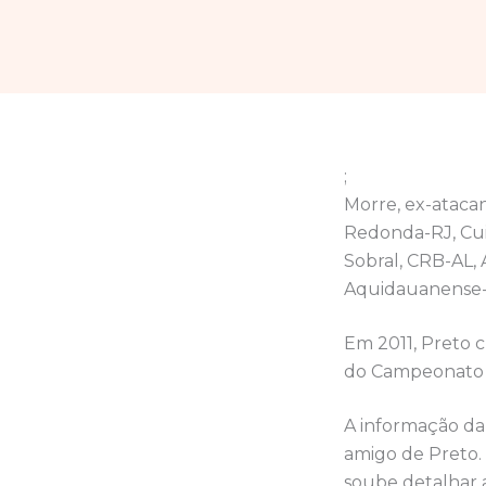
;
Morre, ex-atacan
Redonda-RJ, Cui
Sobral, CRB-AL, 
Aquidauanense-
Em 2011, Preto c
do Campeonato Br
A informação da
amigo de Preto.
soube detalhar 