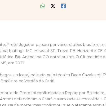
te, Preto! Jogador passou por vários clubes brasileiros c
abá, Ipatinga-MG, Mirassol-SP, Treze-PB, Horizonte-CE,
Atlético-BA, Anapolina-GO entre outros. O último time de
MS, em 2021.
hegou ao Icasa, indicado pelo técnico Dado Cavalcanti. P
asileiro no Verdão do Cariri.
 morte de Preto foi confirmada ao Replay por Boiadeiro,
 Ambos defenderam o Ceará e a amizade se consolidou. 
a causa da morte, mas confirmou que o atacante estava 