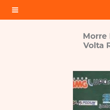
Ir
para
o
conteúdo
Morre 
Volta 