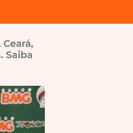
 Ceará,
. Saiba