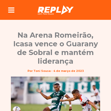
Ir
para
o
conteúdo
Na Arena Romeirão,
Icasa vence o Guarany
de Sobral e mantém
liderança
Por
Toni Sousa
-
4 de março de 2023