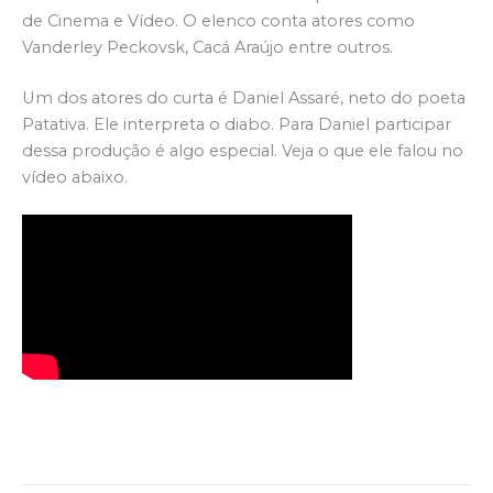
de Cinema e Vídeo. O elenco conta atores como
Vanderley Peckovsk, Cacá Araújo entre outros.
Um dos atores do curta é Daniel Assaré, neto do poeta
Patativa. Ele interpreta o diabo. Para Daniel participar
dessa produção é algo especial. Veja o que ele falou no
vídeo abaixo.