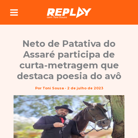
Ir
para
o
conteúdo
Neto de Patativa do
Assaré participa de
curta-metragem que
destaca poesia do avô
Por
Toni Sousa
-
2 de julho de 2023