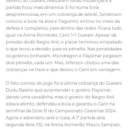
Severo, do Guarani, realizaram várias mudanças e a
partida ficou mais dinâmica. E foi numa bola
despretenciosa, em um cobrança de lateral, Janderson
colocou a bola na área e Tiaguinho entrou no meio da
defesa e completou para dentro das redes. Ficava tudo
igual na Arena Romeirão; Cariri 1×1 Guarani. Apesar da
pressão dodô Negro Anil, o placar terminou empatado
o que levou a decisão para os pênaltis. Nas penalidades
os goleiros brilharam. Mondragon e Flaysmar pegaram
dois pênaltis, cada um. Mas, Jeferson chutou uma das
cobranças na trave e que deixou o Cariri em vantagem.
O fato curioso do jogo foi a última cobrança do Guarani.
Dudu Baiano quis surpreender o goleiro Flaysmar,
dando uma cavadinha, mas o goleiro do Negro Anil
estava atento, defendeu a bola e garantiu o Cariri na
semifinal da Série B do Campeonato Cearense 2024.
Agora o adversário será o Icasa. A 1ª partida será
segunda-feira (15), na Arena Romeirão Mauro Sampaio,