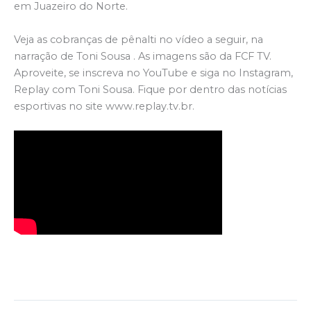
em Juazeiro do Norte.
Veja as cobranças de pênalti no vídeo a seguir, na
narração de Toni Sousa . As imagens são da FCF TV.
Aproveite, se inscreva no YouTube e siga no Instagram,
Replay com Toni Sousa. Fique por dentro das notícias
esportivas no site www.replay.tv.br.