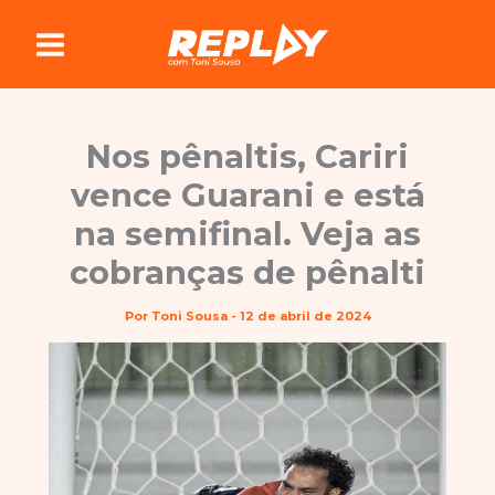
Ir
para
o
conteúdo
Nos pênaltis, Cariri
vence Guarani e está
na semifinal. Veja as
cobranças de pênalti
Por
Toni Sousa
-
12 de abril de 2024