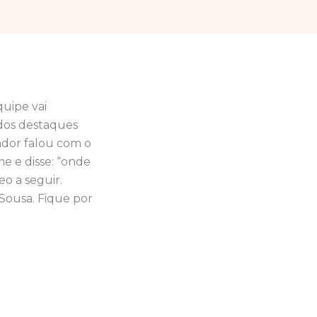
quipe vai
 dos destaques
gador falou com o
e e disse: “onde
o a seguir.
 Sousa. Fique por