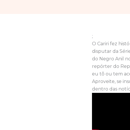
;
O Cariri fez hist
disputar da Sér
do Negro Anil no
repórter do Repl
eu tô ou tem ace
Aproveite, se in
dentro das notíc