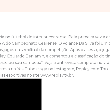
ória no futebol do interior cearense. Pela primeira vez a e
ie A do Campeonato Cearense. O volante Da Silva foi um
s jogos da semifinal da competição. Após o acesso, o jo
ay, Eduardo Benjamin, e comentou a classificação do tim
sso ou sou campeão”. Veja a entrevista completa no víde
screva no YouTube e siga no Instagram, Replay com Toni
ias esportivas no site www.replay.tv.br.