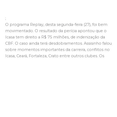
;
O programa Replay, desta segunda-feira (27), foi bem
movimentado. O resultado da perícia apontou que o
Icasa tem direito a R$ 75 milhões, de indenização da
CBF. O caso ainda terá desdobramentos. Assisinho falou
sobre momentos importantes da carreira, conflitos no
Icasa, Ceará, Fortaleza, Crato entre outros clubes. Os
motivos de ter trocado o Fortaleza pelo Ceará, crise no
Guarani de Campinas e muito mais.
O Replay também destacou o Campeonato Rural de
Juazeiro do Norte e o Campeonato Cearense
Feminino, além do início da Copa Cariri Aloísio Gregório
Sub-17.
Assista ao Replay, na íntegra, no vídeo a seguir.