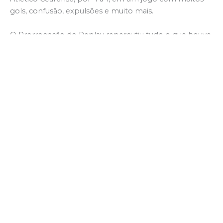
gols, confusão, expulsões e muito mais.
O Prorrogação do Replay repercutiu tudo o que houve
na partida. Entre as entrevistas, o presidente do
Barbalha, falou sobre o rebaixamento do clubes e
outras situações. Vários jogadores, os técnicos das duas
equipes participaram do programa.
Assista o Prorrogação do Replay, no YouTube; Replay
com Toni Sousa.
Sobre o autor