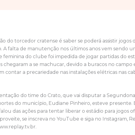
 do torcedor cratense é saber se poderá assistir jogos 
o. A falta de manutenção nos últimos anos vem sendo 
 feminina do clube foi impedida de jogar partidas do es
tas chegaram a se machucar, devido a buracos no campo 
m contar a precariedade nas instalações elétricas nas ca
entação do time do Crato, que vai disputar a Segundona
portes do município, Eudiane Pinheiro, esteve presente.
lou das ações para tentar liberar o estádio para jogos ofic
Aproveite, se inscreva no YouTube e siga no Instagram, 
ww.replay.tv.br.