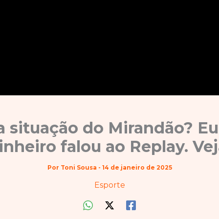
a situação do Mirandão? E
inheiro falou ao Replay. Vej
Por
Toni Sousa
-
14 de janeiro de 2025
Esporte