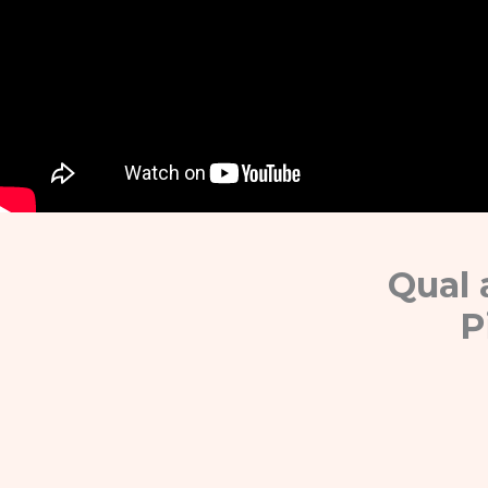
Qual 
P