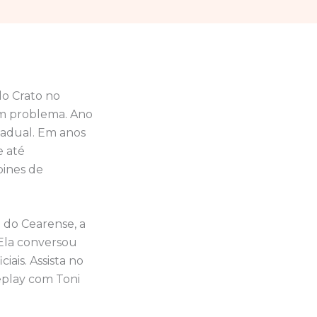
do Crato no
um problema. Ano
tadual. Em anos
e até
bines de
 do Cearense, a
 Ela conversou
iais. Assista no
Replay com Toni