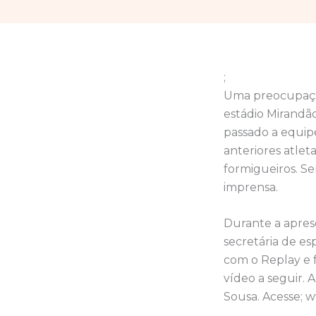
;
Uma preocupação
estádio Mirandã
passado a equipe
anteriores atle
formigueiros. Se
imprensa.
Durante a apres
secretária de es
com o Replay e fa
vídeo a seguir. 
Sousa. Acesse; w