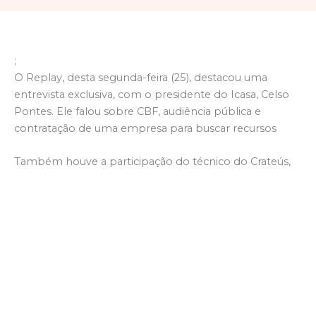
;
O Replay, desta segunda-feira (25), destacou uma
entrevista exclusiva, com o presidente do Icasa, Celso
Pontes. Ele falou sobre CBF, audiência pública e
contratação de uma empresa para buscar recursos
Também houve a participação do técnico do Crateús,
Felipe Soares. O treinador falou sobre o título da
Terceirona do Cearense e sondagens de outras equipes.
O Replay recebeu ainda as presenças de Fabrício
Gonçalves e Jonas Damasceno para falarem sobre a
Copa Cariri. A expectativa é que mais de 20 municípios
participem do evento esportivo. Além, de Jonas,
outros ex-jogadores abraçaram a causa como Ronaldo
Angelim, Jean Bala, Ismael e Flávio.