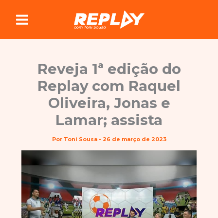
Ir
para
o
conteúdo
Reveja 1ª edição do
Replay com Raquel
Oliveira, Jonas e
Lamar; assista
Por
Toni Sousa
-
26 de março de 2023