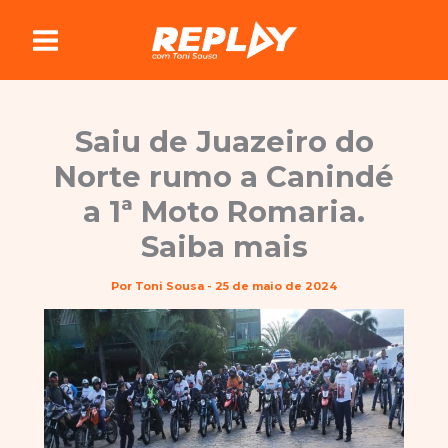
Ir
para
o
conteúdo
Saiu de Juazeiro do
Norte rumo a Canindé
a 1ª Moto Romaria.
Saiba mais
Por
Toni Sousa
-
25 de maio de 2024