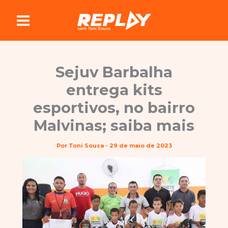
Ir
para
o
conteúdo
Sejuv Barbalha
entrega kits
esportivos, no bairro
Malvinas; saiba mais
Por
Toni Sousa
-
29 de maio de 2023