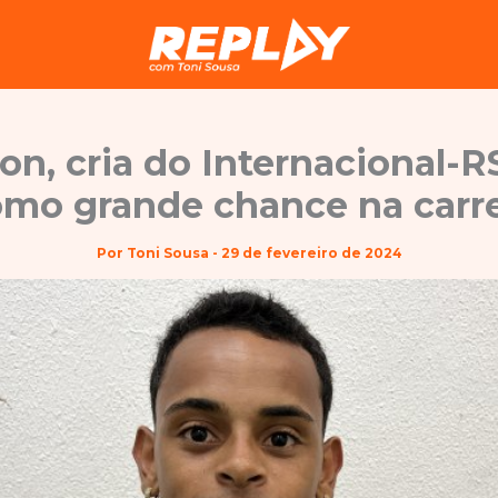
n, cria do Internacional-R
omo grande chance na carre
Por
Toni Sousa
-
29 de fevereiro de 2024