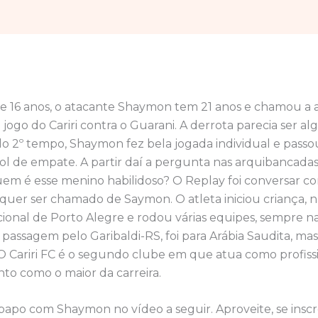
de 16 anos, o atacante Shaymon tem 21 anos e chamou a 
 jogo do Cariri contra o Guarani. A derrota parecia ser al
o 2º tempo, Shaymon fez bela jogada individual e passo
gol de empate. A partir daí a pergunta nas arquibancada
uem é esse menino habilidoso? O Replay foi conversar
 quer ser chamado de Saymon. O atleta iniciou criança, n
cional de Porto Alegre e rodou várias equipes, sempre n
e passagem pelo Garibaldi-RS, foi para Arábia Saudita, ma
 Cariri FC é o segundo clube em que atua como profissio
o como o maior da carreira.
 papo com Shaymon no vídeo a seguir. Aproveite, se ins