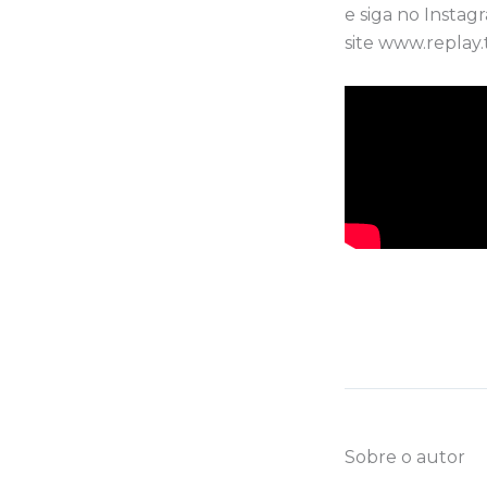
e siga no Instag
site www.replay.t
Sobre o autor