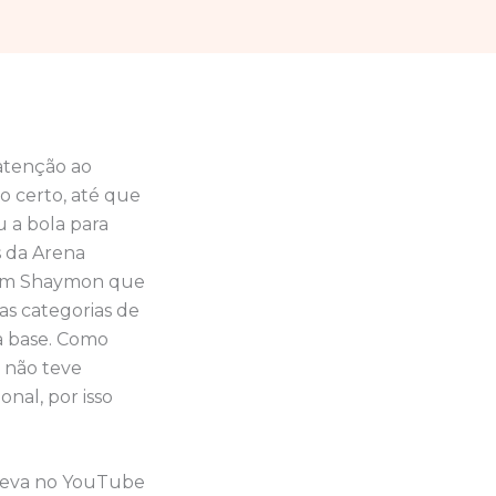
atenção ao
go certo, até que
u a bola para
s da Arena
 com Shaymon que
as categorias de
a base. Como
s não teve
nal, por isso
creva no YouTube