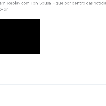
ram, Replay com Toni Sousa. Fique por dentro das notícia
v.br.