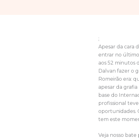
;
Apesar da cara 
entrar no último
aos 52 minutos d
Dalvan fazer o 
Romeirão era: q
apesar da grafia
base do Interna
profissional tev
oportunidades. O
tem este moment
Veja nosso bate