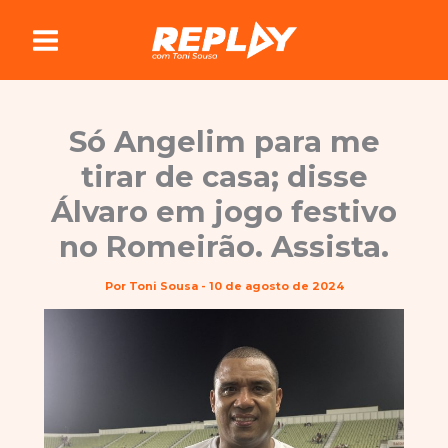
Ir
para
o
conteúdo
Só Angelim para me
tirar de casa; disse
Álvaro em jogo festivo
no Romeirão. Assista.
Por
Toni Sousa
-
10 de agosto de 2024