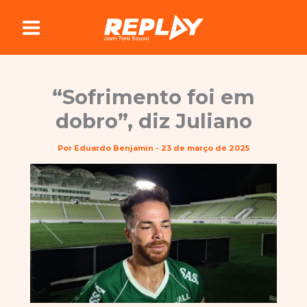
Ir
para
o
conteúdo
“Sofrimento foi em
dobro”, diz Juliano
Por
Eduardo Benjamin
-
23 de março de 2025