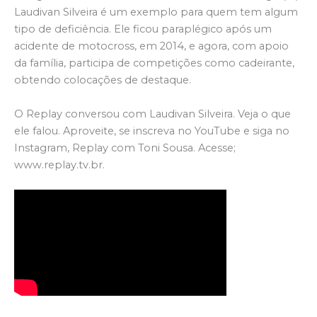
Laudivan Silveira é um exemplo para quem tem algum
tipo de deficiência. Ele ficou paraplégico após um
acidente de motocross, em 2014, e agora, com apoio
da família, participa de competições como cadeirante,
obtendo colocações de destaque.
O Replay conversou com Laudivan Silveira. Veja o que
ele falou. Aproveite, se inscreva no YouTube e siga no
Instagram, Replay com Toni Sousa. Acesse;
www.replay.tv.br.