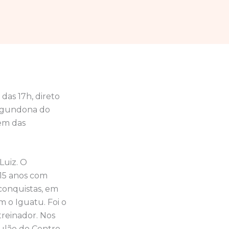
 das 17h, direto
Segundona do
rem das
Luiz. O
15 anos com
 conquistas, em
 o Iguatu. Foi o
treinador. Nos
ulão do Centro-