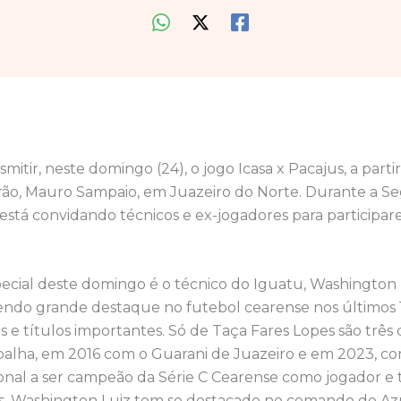
smitir, neste domingo (24), o jogo Icasa x Pacajus, a partir
ão, Mauro Sampaio, em Juazeiro do Norte. Durante a 
está convidando técnicos e ex-jogadores para participa
ecial deste domingo é o técnico do Iguatu, Washington 
endo grande destaque no futebol cearense nos últimos 
 e títulos importantes. Só de Taça Fares Lopes são três
balha, em 2016 com o Guarani de Juazeiro e em 2023, com
ional a ser campeão da Série C Cearense como jogador e 
os, Washington Luiz tem se destacado no comando do Az