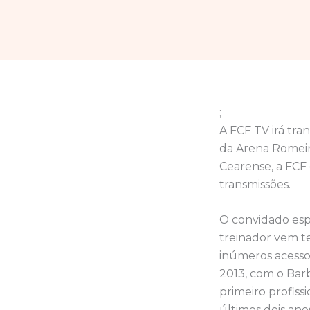
;
A FCF TV irá tran
da Arena Romeir
Cearense, a FCF 
transmissões.
O convidado esp
treinador vem t
inúmeros acessos
2013, com o Bar
primeiro profiss
últimos dois an