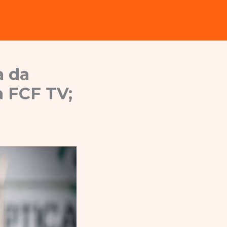
a da
a FCF TV;