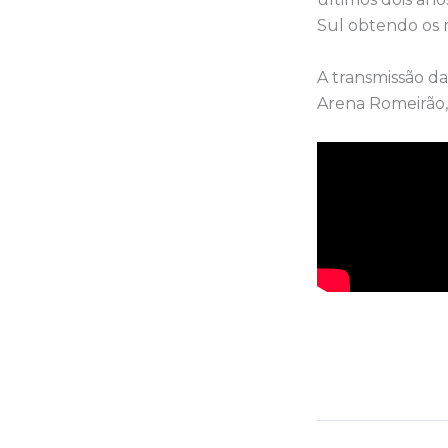
Sul obtendo os 
A transmissão da
Arena Romeirão, 