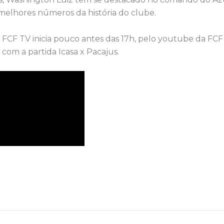
melhores números da história do clube.
 FCF TV inicia pouco antes das 17h, pelo youtube da FCF 
com a partida Icasa x Pacajus.