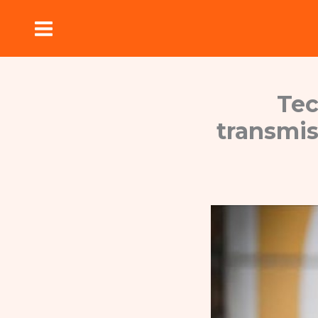
Ir
para
o
conteúdo
Tec
transmis