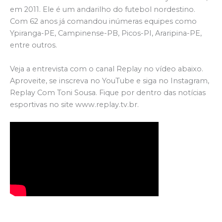
em 2011. Ele é um andarilho do futebol nordestino.
Com 62 anos já comandou inúmeras equipes como
Ypiranga-PE, Campinense-PB, Picos-PI, Araripina-PE,
entre outros.
Veja a entrevista com o canal Replay no vídeo abaixo.
Aproveite, se inscreva no YouTube e siga no Instagram,
Replay Com Toni Sousa. Fique por dentro das notícias
esportivas no site www.replay.tv.br.