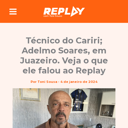
Ir
para
o
conteúdo
Técnico do Cariri;
Adelmo Soares, em
Juazeiro. Veja o que
ele falou ao Replay
Por
Toni Sousa
-
4 de janeiro de 2024