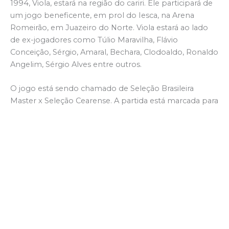
1994, Viola, estará na região do cariri. Ele participará de
um jogo beneficente, em prol do Iesca, na Arena
Romeirão, em Juazeiro do Norte. Viola estará ao lado
de ex-jogadores como Túlio Maravilha, Flávio
Conceição, Sérgio, Amaral, Bechara, Clodoaldo, Ronaldo
Angelim, Sérgio Alves entre outros.
O jogo está sendo chamado de Seleção Brasileira
Master x Seleção Cearense. A partida está marcada para
12 de julho, às 3h da tarde, na Arena Romeirão, em
Juazeiro.
Viola teve passagens vitoriosas pelo Corinthians, Vasco
Palmeiras, Bahia entre outros clubes. Fez parte do
elenco campeão mundial de 1994. O ex-atacante
gravou um vídeo confirmando presença. Veja o vídeo e
adquira o seu ingresso no QRcode que está disponível.
Aproveite, se inscreva no YouTube e siga no Instagram,