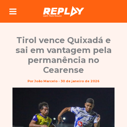
Ir
para
o
conteúdo
Tirol vence Quixadá e
sai em vantagem pela
permanência no
Cearense
Por
João Marcelo
-
30 de janeiro de 2026