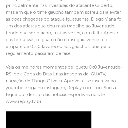
principalmente nas investidas do atacante Gilberto,
mas em que o time gaúcho também sofreu para evitar
as boas chegadas do ataque iguatuense. Diego Viana foi
um dos atletas que deu mais trabalho ao Juventude,
tendo que ser parado, muitas vezes, com falta. Apesar
das tentativas, o Iguatu não conseguiu vencer e o
empate de 0 a 0 favoreceu aos gaúchos, que pelo
regulamento passaram de fase.
Veja os melhores momentos de Iguatu 0x0 Juventude-
RS, pela Copa do Brasil, nas imagens da IGUATV,
narração de Thiago Oliveira. Aproveite, se inscreva no
youtube e siga no instagram, Replay com Toni Sousa.
Fique por dentro das notícias esportivas no site
www.replay.tv.br.