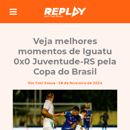
Ir
para
o
conteúdo
Veja melhores
momentos de Iguatu
0x0 Juventude-RS pela
Copa do Brasil
Por
Toni Sousa
-
28 de fevereiro de 2024