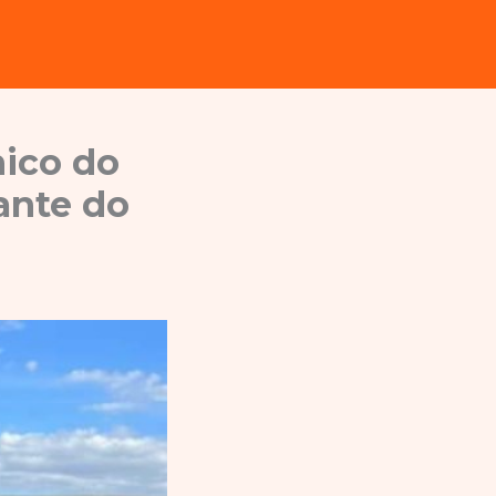
nico do
iante do