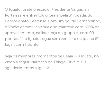
;
O Iguatu foi até o estádio Presidente Vargas, em
Fortaleza, e enfrentou o Ceará, pela 3ª rodada, do
Campeonato Cearense. Com um gol de Fernandinho,
o Vozão garantiu a vitória e se manteve com 100% de
aproveitamento, na liderança do grupo A, com 09
pontos. Já o Iguatu segue sem vencer e ocupa no 5º
lugar, com 1 ponto.
Veja os melhores momentos de Ceará 1×0 Iguatu, no
vídeo a seguir. Narração de Thiago Oliveira. Os
agradecimentos a Iguatv.
Se inscreva no YouTube e siga no Instagram, Replay
com Toni Sousa. Continue acessando; www.replay.tv.br.