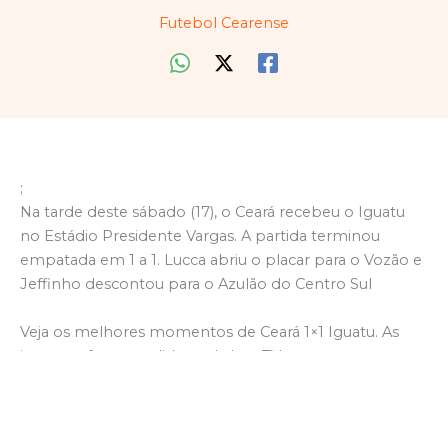
Futebol Cearense
;
Na tarde deste sábado (17), o Ceará recebeu o Iguatu
no Estádio Presidente Vargas. A partida terminou
empatada em 1 a 1. Lucca abriu o placar para o Vozão e
Jeffinho descontou para o Azulão do Centro Sul
Veja os melhores momentos de Ceará 1×1 Iguatu. As
imagens foram cedidas pela IguaTV.
Foto: @1davirocha